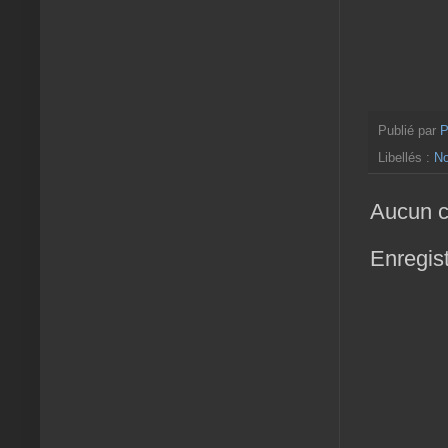
Publié par
P
Libellés :
No
Aucun c
Enregis