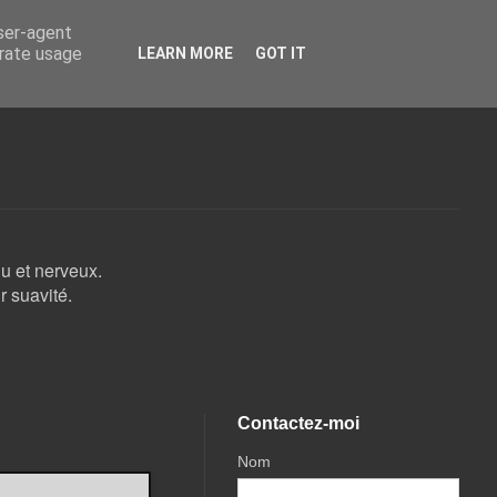
user-agent
erate usage
LEARN MORE
GOT IT
du et nerveux.
r suavité.
Contactez-moi
Nom