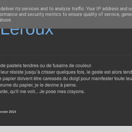
eliver its services and to analyze traffic. Your IP address and 
ormance and security metrics to ensure quality of service, gen
abuse.
eLeroux
e de pastels tendres ou de fusains de couleur.
eur résiste jusqu’à crisser quelques fois, le geste est alors ten
e papier doivent être caressés du doigt pour manifester toute leu
rume du papier, je le devine à peine.
rde, qu'il me voit... Je pose mes crayons.
nvier 2014