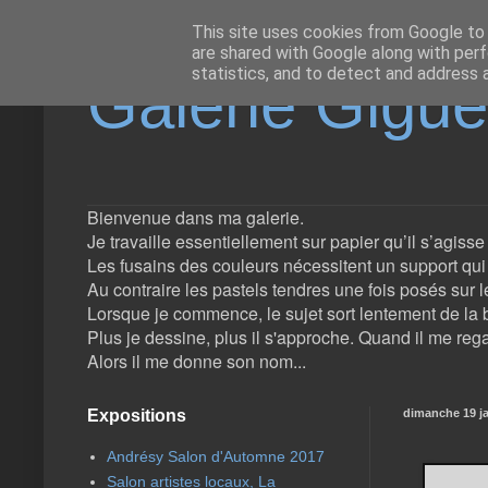
This site uses cookies from Google to d
are shared with Google along with perf
statistics, and to detect and address 
Galerie Gigu
Bienvenue dans ma galerie.
Je travaille essentiellement sur papier qu’il s’agiss
Les fusains des couleurs nécessitent un support qui l
Au contraire les pastels tendres une fois posés sur l
Lorsque je commence, le sujet sort lentement de la b
Plus je dessine, plus il s'approche. Quand il me rega
Alors il me donne son nom...
Expositions
dimanche 19 ja
Andrésy Salon d'Automne 2017
Salon artistes locaux, La