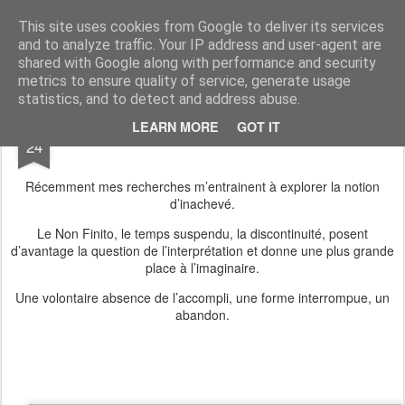
Galerie GigueLeroux
This site uses cookies from Google to deliver its services
and to analyze traffic. Your IP address and user-agent are
Pages
shared with Google along with performance and security
metrics to ensure quality of service, generate usage
statistics, and to detect and address abuse.
AUG
LEARN MORE
GOT IT
24
Récemment mes recherches m’entrainent à explorer la notion
d’inachevé.
Le Non Finito, le temps suspendu, la discontinuité, posent
d’avantage la question de l’interprétation et donne une plus grande
place à l’imaginaire.
Une volontaire absence de l’accompli, une forme interrompue, un
abandon.