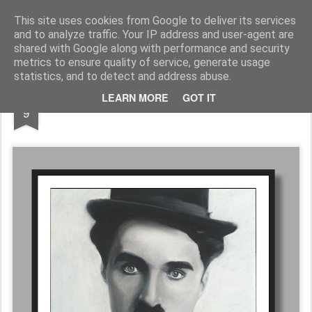
Galerie GigueLeroux
This site uses cookies from Google to deliver its services
and to analyze traffic. Your IP address and user-agent are
Pages
shared with Google along with performance and security
metrics to ensure quality of service, generate usage
statistics, and to detect and address abuse.
JAN
LEARN MORE
GOT IT
9