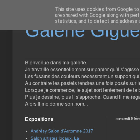
This site uses cookies from Google to d
are shared with Google along with perf
statistics, and to detect and address 
Galerie Gigu
Bienvenue dans ma galerie.
Je travaille essentiellement sur papier qu’il s’agiss
Les fusains des couleurs nécessitent un support qui l
Au contraire les pastels tendres une fois posés sur l
Lorsque je commence, le sujet sort lentement de la b
Plus je dessine, plus il s'approche. Quand il me rega
Alors il me donne son nom...
Expositions
mercredi 5 févr
Andrésy Salon d'Automne 2017
Salon artistes locaux, La