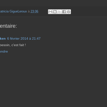
atricia GigueLeroux
à
23:06
ntaire:
cken
6 février 2014 à 21:47
esoin, c'est fait !
ondre