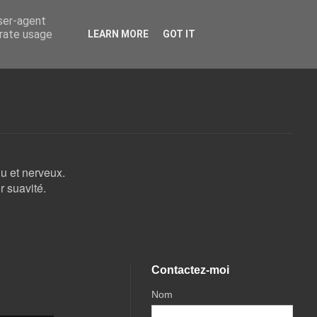
user-agent
erate usage
LEARN MORE
GOT IT
du et nerveux.
r suavité.
Contactez-moi
Nom