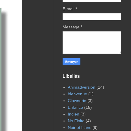
E-mail
*
Message
*
Libellés
Animadversion
(14)
bienvenue
(1)
Clownerie
(3)
Enfance
(15)
Indien
(3)
No Finito
(4)
Noir et blanc
(9)