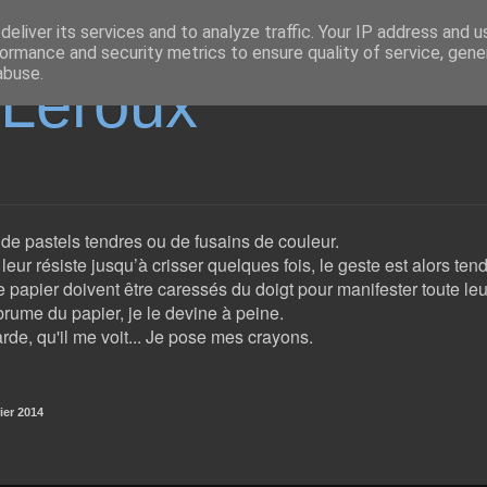
eliver its services and to analyze traffic. Your IP address and 
ormance and security metrics to ensure quality of service, gen
abuse.
eLeroux
e de pastels tendres ou de fusains de couleur.
eur résiste jusqu’à crisser quelques fois, le geste est alors ten
e papier doivent être caressés du doigt pour manifester toute leu
rume du papier, je le devine à peine.
rde, qu'il me voit... Je pose mes crayons.
ier 2014