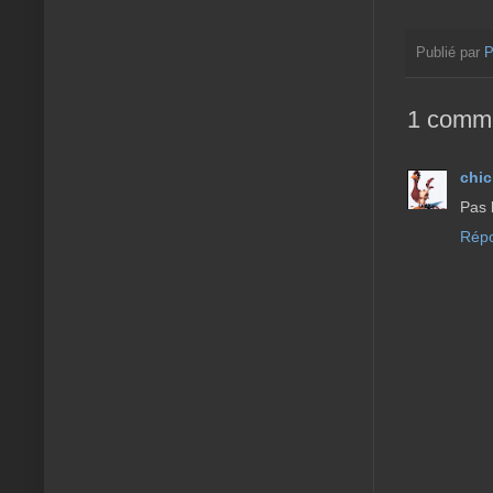
Publié par
P
1 comme
chi
Pas b
Rép